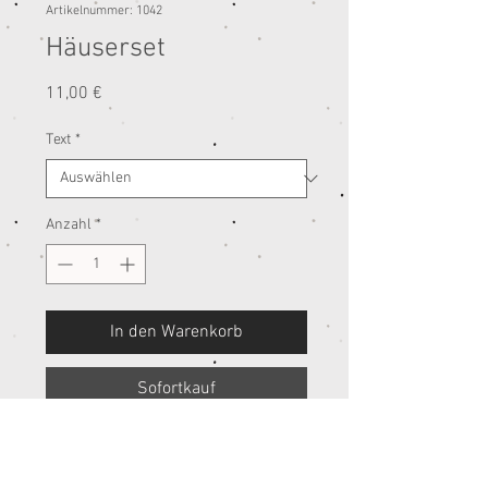
Artikelnummer: 1042
Häuserset
Preis
11,00 €
Text
*
Anzahl
*
In den Warenkorb
Sofortkauf
3 süße Häuser aus Keramikmasse