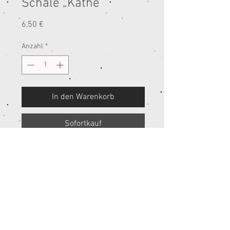
Schale „Käthe“
Preis
6,50 €
Anzahl
*
In den Warenkorb
Sofortkauf
Cookie
s
Impressum
Datenschutz